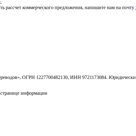
.
ить рассчет коммерческого предложения, напишите нам на почту
одов», ОГРН 1227700482130, ИНН 9721173084. Юридический адре
а странице информации