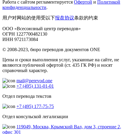
Работа с сайтом регламентируется
Офертой
и
Политикой
конфиденциальности
.
用户对网站的使用受以下
报盘协议
条款的约束
ООО «Всесоюзный центр переводов»
ОГРН 1227700482130
ИНН 9721173084
© 2008-2023, бюро переводов документов ONE
Цены и сроки выполнения услуг, указанные на сайте, не
являются публичной офертой (ст. 435 ГК РФ) и носят
справочный характер.
mail@perevod.one
+7 (495) 131-01-01
Отдел перевода текстов
+7 (495) 177-75-75
Отдел консульской легализации
119049, Москва, Крымский Вал, дом 3, строение 2,
офис 301