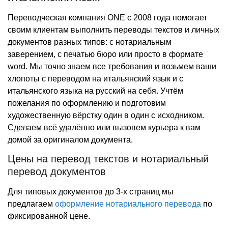
Вакансии
Локализация
Сертификат о вакцинации, COVID
Юридический перевод
Синхронный перевод
Скандинавские языки
Греческий язык
Албанский язык
Египет
Переводческая компания ONE с 2008 года помогает
Оплата
своим клиентам выполнить переводы текстов и личных
Курсы для переводчиков
Доверенность
Медицинский перевод
Последовательный перевод
Локализация приложений
Учредительные документы
Языки Азии и Востока
Испанский язык
Боснийский язык
Датский язык
Иран
Контакты
документов разных типов: с нотариальным
Полезные статьи
Свидетельство ИНН
Научный перевод
заверением, с печатью бюро или просто в формате
Языки бывшего СССР
Итальянский язык
Болгарский язык
Норвежский язык
Арабский язык
Катар
word. Мы точно знаем все требования и возьмем ваши
Свидетельство ОГРН
Переводы для бизнеса
Немецкий язык
Венгерский язык
Финский язык
Вьетнамский язык
Азербайджанский язык
Кувейт
хлопоты с переводом на итальянский язык и с
итальянского языкa на русский на себя. Учтём
Трудовая книжка
Нидерландский язык
Латышский язык
Шведский язык
Иврит
Армянский язык
Таиланд
пожелания по оформлению и подготовим
Диплом
художественную вёрстку один в один с исходником.
Португальский язык
Литовский язык
Индонезийский язык
Белорусский язык
Тайвань
Сделаем всё удалённо или вызовем курьера к вам
Аттестат
Турецкий язык
Польский язык
Китайский язык
Грузинский язык
Все страны
домой за оригиналом документа.
Свидетельство о рождении
Французский язык
Румынский язык
Корейский язык
Казахский язык
Цены на перевод текстов и нотариальный
перевод документов
Свидетельство о браке
Сербский язык
Монгольский язык
Киргизский язык
Для типовых документов до 3-х страниц мы
Свидетельство о перемене ФИО
Словацкий язык
Тайский язык
Латышский язык
предлагаем
оформление нотариального перевода
по
Документы на визу
фиксированной цене.
Словенский язык
Фарси (персидский язык)
Литовский язык