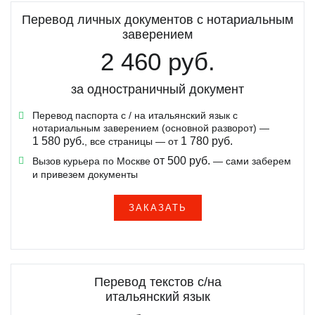
Хорватский язык
Хинди
Молдавский язык
Перевод личных документов с нотариальным
заверением
Чешский язык
Японский язык
Таджикский язык
2 460 руб.
Эстонский язык
Туркменский язык
за одностраничный документ
Черногорский язык
Узбекский язык
Перевод паспорта с / на итальянский язык с
Украинский язык
нотариальным заверением (основной разворот) —
1 580 руб.
1 780 руб.
, все страницы — от
Эстонский язык
от 500 руб.
Вызов курьера по Москве
— сами заберем
и привезем документы
ЗАКАЗАТЬ
Перевод текстов с/на
итальянский язык