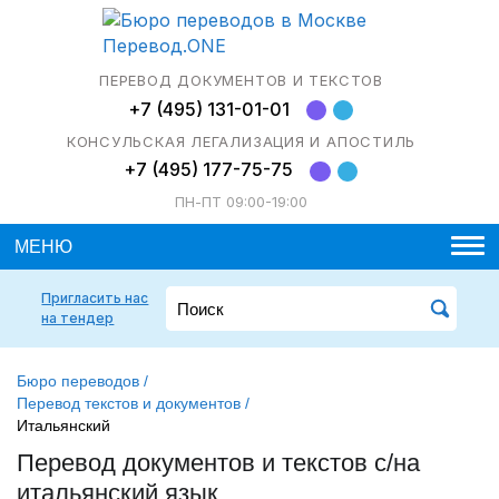
ПЕРЕВОД ДОКУМЕНТОВ И ТЕКСТОВ
+7 (495) 131-01-01
КОНСУЛЬСКАЯ ЛЕГАЛИЗАЦИЯ И АПОСТИЛЬ
+7 (495) 177-75-75
ПН-ПТ 09:00-19:00
МЕНЮ
О компании
Пригласить нас
на тендер
Аккредитация
Бюро переводов
Бюро переводов
/
Наши клиенты
Нотариальный перевод
Языки
Перевод текстов и документов
/
Итальянский
Пригласить нас на тендер
Письменный перевод
Паспорт
Языки Центр. Европы
Консульская легализация
Перевод документов и текстов с/на
Участие в ассоциациях
Устный перевод
Водительское удостоверение
Технический перевод
Языки Восточной Европы
Английский язык
итальянский язык
ОАЭ
Апостиль