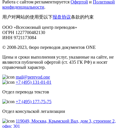
Работа с сайтом регламентируется
Офертой
и
Политикой
конфиденциальности
.
用户对网站的使用受以下
报盘协议
条款的约束
ООО «Всесоюзный центр переводов»
ОГРН 1227700482130
ИНН 9721173084
© 2008-2023, бюро переводов документов ONE
Цены и сроки выполнения услуг, указанные на сайте, не
являются публичной офертой (ст. 435 ГК РФ) и носят
справочный характер.
mail@perevod.one
+7 (495) 131-01-01
Отдел перевода текстов
+7 (495) 177-75-75
Отдел консульской легализации
119049, Москва, Крымский Вал, дом 3, строение 2,
офис 301