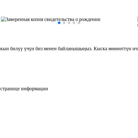
ркын билүү үчүн биз менен байланышыӊыз. Кыска мөөнөттүн ич
а странице информации