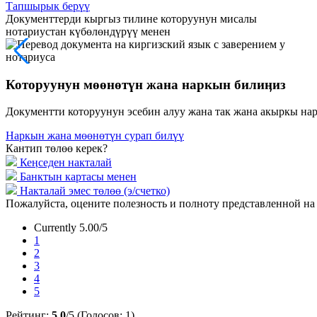
Тапшырык берүү
Документтерди кыргыз тилине которуунун мисалы
нотариустан күбөлөндүрүү менен
Которуунун мөөнөтүн жана наркын билиӊиз
Документти которуунун эсебин алуу жана так жана акыркы на
Наркын жана мөөнөтүн сурап билүү
Кантип төлөө керек?
Кеӊседен накталай
Банктын картасы менен
Накталай эмес төлөө (э/счетко)
Пожалуйста, оцените полезность и полноту представленной н
Currently 5.00/5
1
2
3
4
5
Рейтинг:
5.0
/5 (Голосов:
1
)