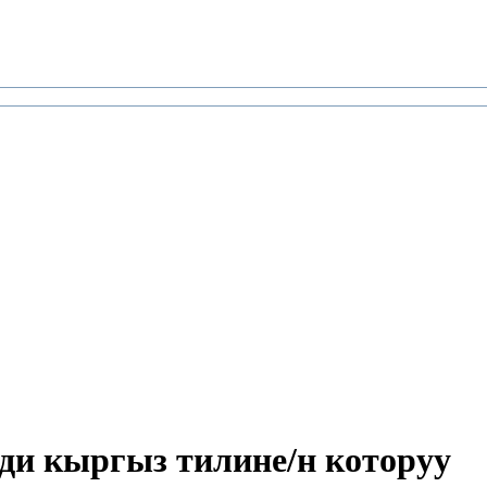
ди кыргыз тилине/н которуу