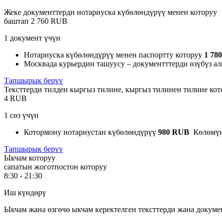
Жеке документтерди нотариуска күбөлөндүрүү менен которуу
баштап
2 760 RUB
1 документ үчүн
Нотариуска күбөлөндүрүү менен паспортту которуу
1 78
Москвада курьердин ташуусу – документттерди өзүбүз ал
Тапшырык берүү
Тексттерди тилден кыргыз тилине, кыргыз тилинен тилине кот
4 RUB
1 сөз үчүн
Котормону нотариустан күбөлөндүрүү
980 RUB
Көлөмүн
Тапшырык берүү
Ыкчам которуу
сапатын жоготпостон которуу
8:30 - 21:30
Иш күндөрү
Ыкчам жана өзгөчө ыкчам керектелген тексттерди жана докуме