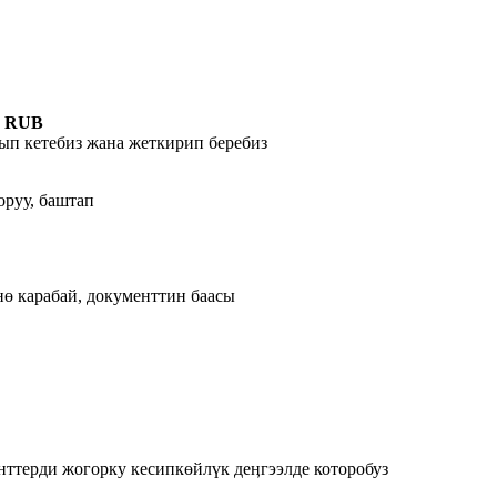
0 RUB
ып кетебиз жана жеткирип беребиз
оруу, баштап
ө карабай, документтин баасы
нттерди жогорку кесипкөйлүк деӊгээлде которобуз