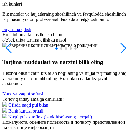
ish kunlari
Biz matnlar va hujjatlarning shoshilinch va favqulodda shoshilinch
tarjimasini yuqori professional darajada amalga oshiramiz
buyurtma qilish
Hujjatni notarial tasdiqlash bilan
oʻzbek tiliga tarjima qilishga misol
Tarjima muddatlari va narxini bilib oling
Hisobni olish uchun biz bilan bogʻlaning va hujjat tarjimaning aniq
va yakuniy narxini bilib oling. Biz imkon qadar tez javob
qaytaramiz.
Narx va vaqtni soʻrash
Toʻlov qanday amalga oshiriladi?
Ofisda naqd pul bilan
Bank kartasi orqali
Naqd pulsiz toʻlov (bank hisobvaragʻi orqali)
Пожалуйста, оцените полезность и полноту представленной
на странице информации