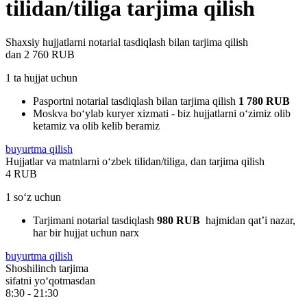
tilidan/tiliga tarjima qilish
Shaxsiy hujjatlarni notarial tasdiqlash bilan tarjima qilish
dan
2 760 RUB
1 ta hujjat uchun
Pasportni notarial tasdiqlash bilan tarjima qilish
1 780 RUB
Moskva boʻylab kuryer xizmati - biz hujjatlarni oʻzimiz olib
ketamiz va olib kelib beramiz
buyurtma qilish
Hujjatlar va matnlarni oʻzbek tilidan/tiliga, dan tarjima qilish
4 RUB
1 so‘z uchun
Tarjimani notarial tasdiqlash
980 RUB
hajmidan qat’i nazar,
har bir hujjat uchun narx
buyurtma qilish
Shoshilinch tarjima
sifatni yoʻqotmasdan
8:30 - 21:30