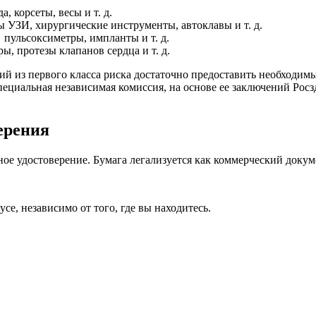
, корсеты, весы и т. д.
ы УЗИ, хирургические инструменты, автоклавы и т. д.
 пульсоксиметры, импланты и т. д.
ы, протезы клапанов сердца и т. д.
лий из первого класса риска достаточно предоставить необходим
пециальная независимая комиссия, на основе ее заключений Рос
ерения
ное удостоверение. Бумага легализуется как коммерческий докум
е, независимо от того, где вы находитесь.