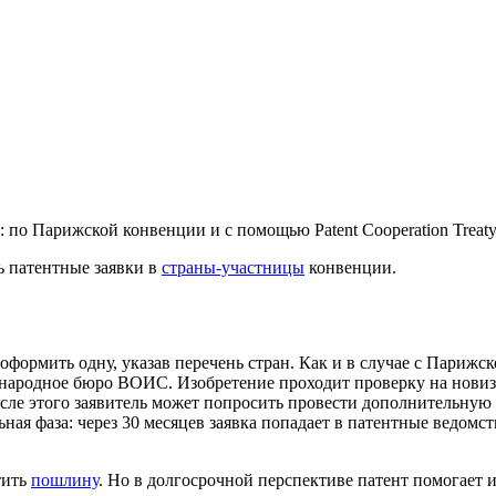
по Парижской конвенции и с помощью Patent Cooperation Treaty
ь патентные заявки в
страны-участницы
конвенции.
а оформить одну, указав перечень стран. Как и в случае с Пари
ународное бюро ВОИС. Изобретение проходит проверку на новиз
осле этого заявитель может попросить провести дополнительную
ная фаза: через 30 месяцев заявка попадает в патентные ведомст
тить
пошлину
. Но в долгосрочной перспективе патент помогает 