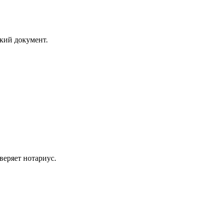
ский документ.
веряет нотариус.